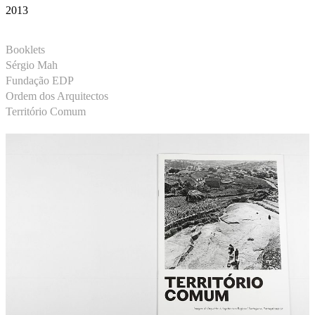
2013
Booklets
Sérgio Mah
Fundação EDP
Ordem dos Arquitectos
Território Comum