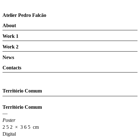
Atelier Pedro Falcão
About
Work 1
Work 2
News
Contacts
Território Comum
Território Comum
—
Poster
2 5 2 × 3 6 5 cm
Digital