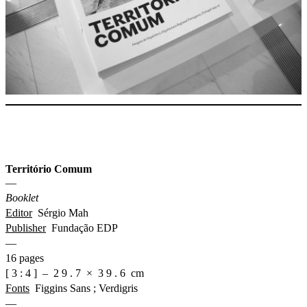
Território Comum
—
Booklet
Editor
Sérgio Mah
Publisher
Fundação EDP
—
16 pages
[ 3 : 4 ] – 2 9 . 7 × 3 9 . 6 cm
Fonts
Figgins Sans ; Verdigris
—