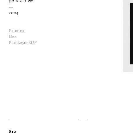
3 0 × 6 0 cm
—
2004
Painting
Dez
Fundação EDP
S10