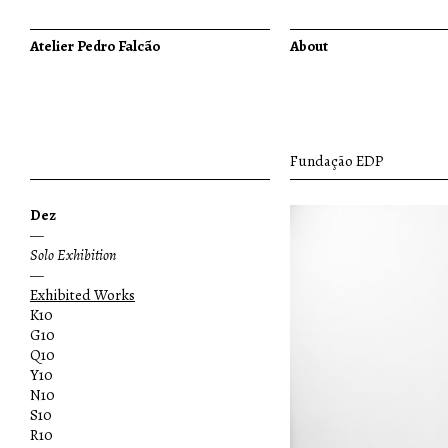
Atelier Pedro Falcão
About
Fundação EDP
Dez
—
Solo Exhibition
—
Exhibited Works
K10
G10
Q10
Y10
N10
S10
R10