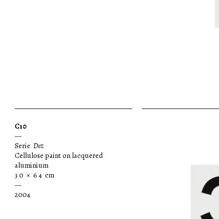
C10
—
Serie
Dez
Cellulose paint on lacquered
aluminium
3 0 × 6 4 cm
—
2004