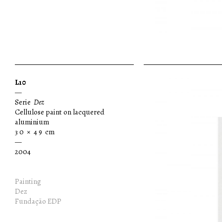
L10
—
Serie
Dez
Cellulose paint on lacquered
aluminium
3 0 × 4 9 cm
—
2004
Painting
Dez
Fundação EDP