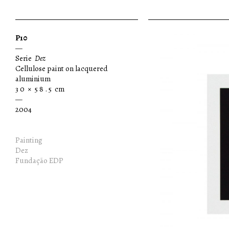
P10
—
Serie
Dez
Cellulose paint on lacquered
aluminium
3 0 × 5 8 . 5 cm
—
2004
Painting
Dez
Fundação EDP