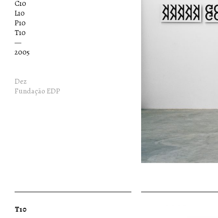
C10
L10
P10
T10
—
2005
Dez
Fundação EDP
T10