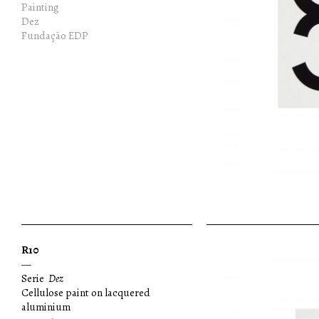
Painting
Dez
Fundação EDP
R10
—
Serie
Dez
Cellulose paint on lacquered
aluminium