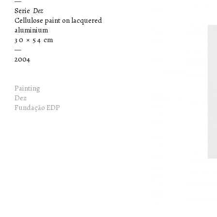
—
Serie
Dez
Cellulose paint on lacquered
aluminium
3 0 × 5 4 cm
—
2004
Painting
Dez
Fundação EDP